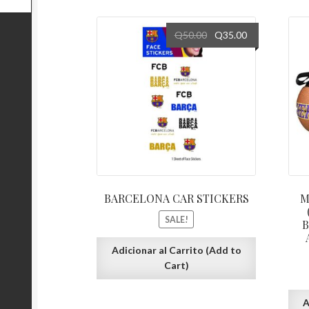
Q
50.00
Q
35.00
BARCELONA CAR STICKERS
M
SALE!
B
Adicionar al Carrito (Add to
Cart)
A