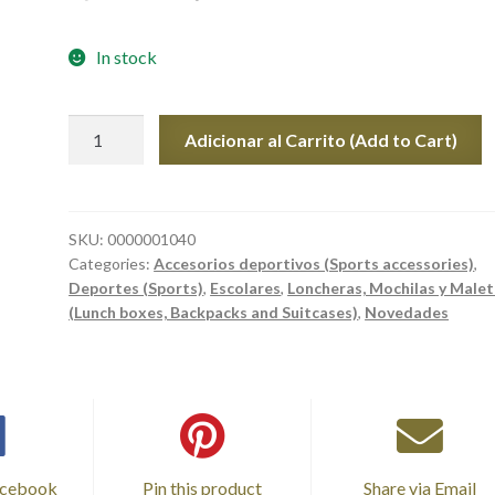
In stock
MOCHILA
Adicionar al Carrito (Add to Cart)
PARIS
SAINT
GERMAIN
(PSG
SKU:
0000001040
Categories:
Accesorios deportivos (Sports accessories)
,
BACKPACK
Deportes (Sports)
,
Escolares
,
Loncheras, Mochilas y Male
SINGLE
(Lunch boxes, Backpacks and Suitcases)
,
Novedades
ZIPPER
600D
POLYESTER
WITH
210
LINING
SIZE:
acebook
Pin this product
Share via Email