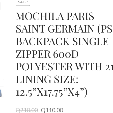
SALE!
MOCHILA PARIS
er (Registrarse)
Shop
Términos y condiciones
SAINT GERMAIN (P
BACKPACK SINGLE
ZIPPER 600D
POLYESTER WITH 2
LINING SIZE:
12.5”X17.75”X4”)
Q
210.00
Q
110.00