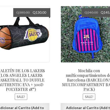
Q
380.00
Q
130.00
Q
240.00
Q
145
ALETÍN DE LOS LAKERS
Mochila con
(LOS ANGELES LAKERS
multicompartimientos d
ASKETBALL TO DUFFLE
Barcelona (BARCELON
AUTHENTIC EVA + 300D
MULTICOMPARTMENT B
POLYESTER 18”)
PACK)
SALE!
SALE!
dicionar al Carrito (Add to
Adicionar al Carrito (Add 