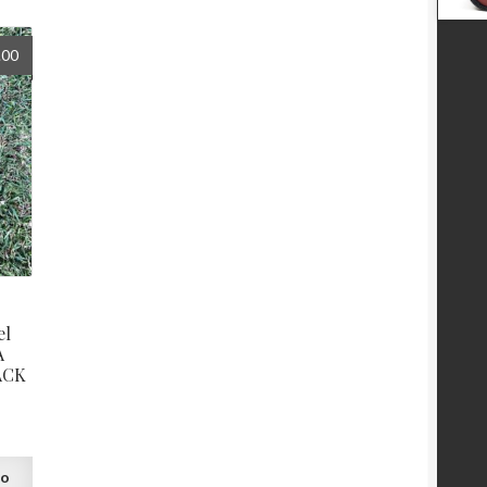
.00
el
A
ACK
to