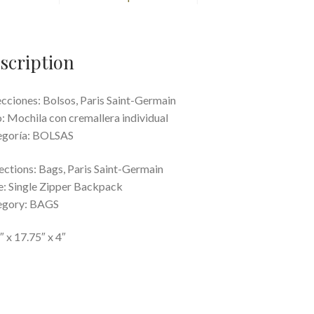
12.5”X17.75”X4”)
quantity
scription
cciones: Bolsos, Paris Saint-Germain
: Mochila con cremallera individual
egoría: BOLSAS
ections: Bags, Paris Saint-Germain
: Single Zipper Backpack
egory: BAGS
″ x 17.75″ x 4″