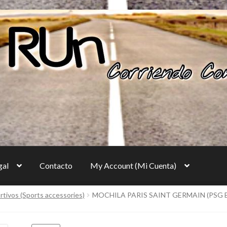
gal
Contacto
My Account (Mi Cuenta)
tivos (Sports accessories)
MOCHILA PARIS SAINT GERMAIN (PSG 
y Settings)
Cart
Checkout (Generar Pago)
to
Login
Maletines deportivos, figurines, juguetes, Guatemala