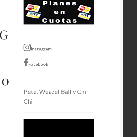
SG
Instagram
Facebook
10
Pete, Weazel Ball y Chi
Chi
Video
Player