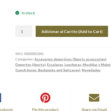
In stock
ESTUCHE
Adicionar al Carrito (Add to Cart)
PORTALÁPICES
DE
FOOTBALL
AMERICANO
SKU:
0000001041
Categories:
Accesorios deportivos (Sports accessories)
,
(GENERIC
Deportes (Sports)
,
Escolares
,
Loncheras, Mochilas y Male
190T
(Lunch boxes, Backpacks and Suitcases)
,
Novedades
BALL
TO
FOOTBALL
PENCIL
CASE)
quantity
acebook
Pin this product
Share via Email