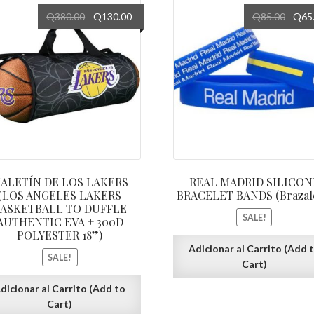
Q
380.00
Q
130.00
Q
85.00
Q
65
ALETÍN DE LOS LAKERS
REAL MADRID SILICON
(LOS ANGELES LAKERS
BRACELET BANDS (Brazale
ASKETBALL TO DUFFLE
SALE!
AUTHENTIC EVA + 300D
POLYESTER 18”)
Adicionar al Carrito (Add 
SALE!
Cart)
dicionar al Carrito (Add to
Cart)