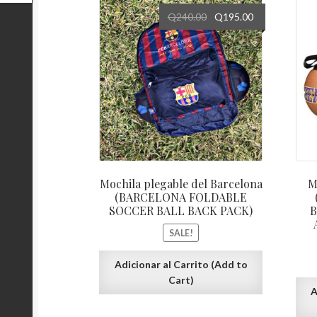
Q
240.00
Q
195.00
Mochila plegable del Barcelona
M
(BARCELONA FOLDABLE
SOCCER BALL BACK PACK)
B
SALE!
Adicionar al Carrito (Add to
Cart)
A