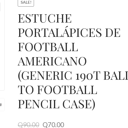
SALE!
ESTUCHE
er (Registrarse)
Shop
Términos y condiciones
PORTALÁPICES DE
FOOTBALL
AMERICANO
(GENERIC 190T BAL
TO FOOTBALL
PENCIL CASE)
Q
90.00
Q
70.00