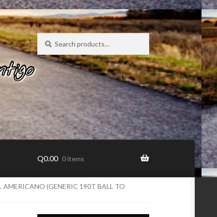
Search
Search
for:
Q
0.00
0 items
 AMERICANO (GENERIC 190T BALL TO