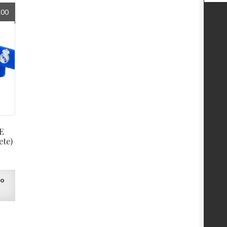
.00
E
te)
to