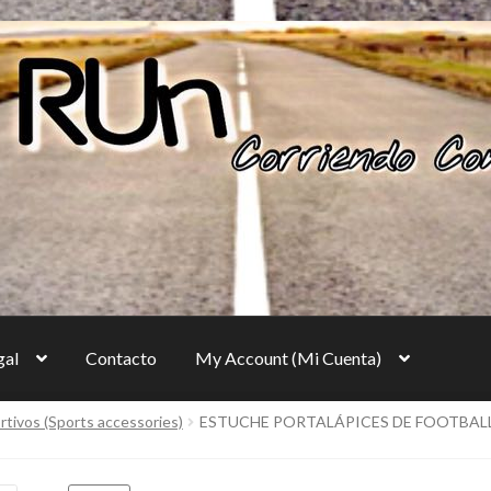
gal
Contacto
My Account (Mi Cuenta)
tivos (Sports accessories)
ESTUCHE PORTALÁPICES DE FOOTBALL
y Settings)
Cart
Checkout (Generar Pago)
to
Login
Maletines deportivos, figurines, juguetes, Guatemala