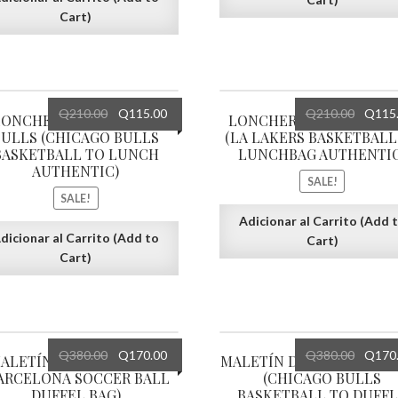
Cart)
Q
210.00
Q
115.00
Q
210.00
Q
115
LONCHERA DE CHICAGO
LONCHERA DE LOS LAK
BULLS (CHICAGO BULLS
(LA LAKERS BASKETBALL
BASKETBALL TO LUNCH
LUNCHBAG AUTHENTIC
AUTHENTIC)
SALE!
SALE!
Adicionar al Carrito (Add 
dicionar al Carrito (Add to
Cart)
Cart)
Q
380.00
Q
170.00
Q
380.00
Q
170
ALETÍN DE BARCELONA
MALETÍN DE CHICAGO B
ARCELONA SOCCER BALL
(CHICAGO BULLS
DUFFEL BAG)
BASKETBALL TO DUFF