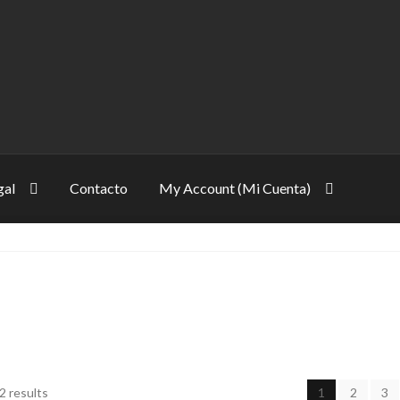
gal
Contacto
My Account (Mi Cuenta)
y Settings)
Cart
Checkout (Generar Pago)
to
Login
Maletines deportivos, figurines, juguetes, Guatemala
er (Registrarse)
Shop
Términos y condiciones
2 results
1
2
3