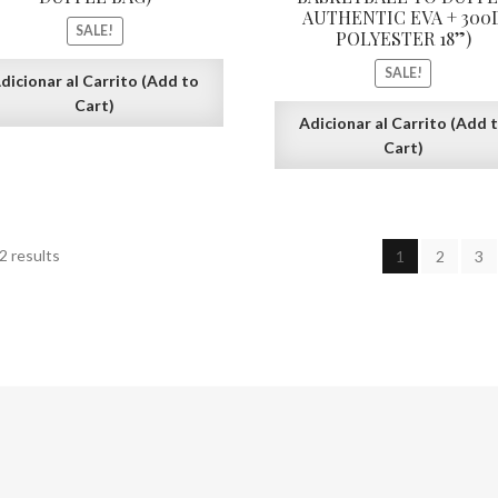
AUTHENTIC EVA + 300
SALE!
POLYESTER 18”)
SALE!
dicionar al Carrito (Add to
Cart)
Adicionar al Carrito (Add 
Cart)
2 results
1
2
3