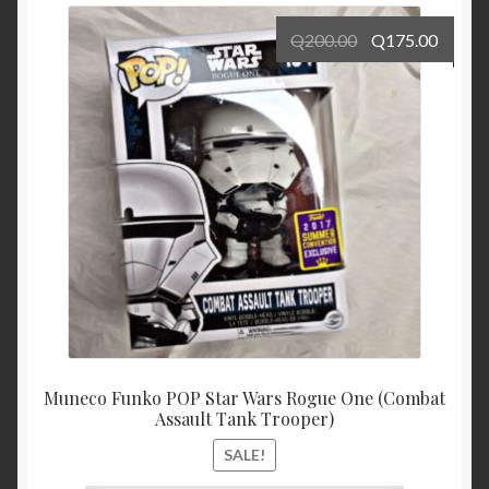
Q
200.00
Q
175.00
Muneco Funko POP Star Wars Rogue One (Combat
Assault Tank Trooper)
SALE!