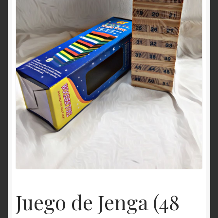
Contacto
Login
Maletines deportivos, figurines, juguetes, Guatemala
Política de Privacidad
Quienes somos?
Register (Registrarse)
Shop
Términos y condiciones
Juego de Jenga (48