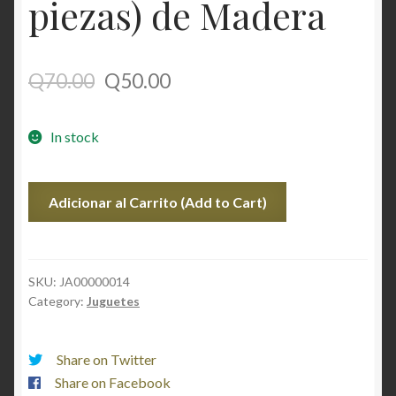
piezas) de Madera
Q
70.00
Q
50.00
In stock
Juego
Adicionar al Carrito (Add to Cart)
de
Jenga
(48
piezas)
SKU:
JA00000014
Category:
Juguetes
de
Madera
quantity
Share on Twitter
Share on Facebook