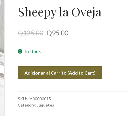
Sheepy la Oveja
er (Registrarse)
Shop
Términos y condiciones
Q
125.00
Q
95.00
In stock
Sheepy
Adicionar al Carrito (Add to Cart)
la
Oveja
quantity
SKU:
JA00000015
Category:
Juguetes