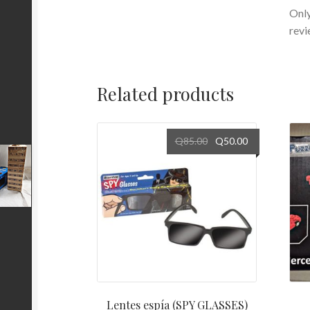
Only
revi
Related products
Q
85.00
Q
50.00
Lentes espía (SPY GLASSES)