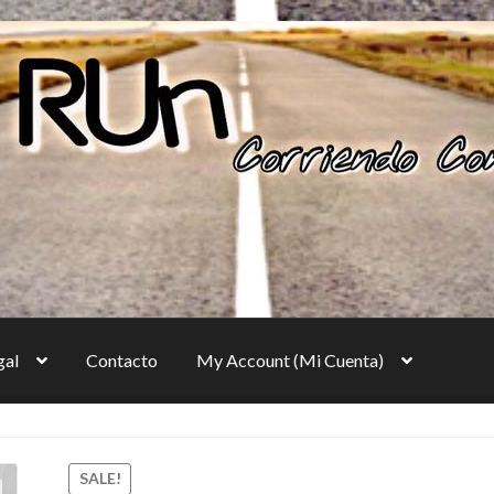
gal
Contacto
My Account (Mi Cuenta)
y Settings)
Cart
Checkout (Generar Pago)
SALE!
to
Login
Maletines deportivos, figurines, juguetes, Guatemala