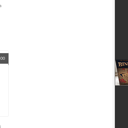
a
.00
s