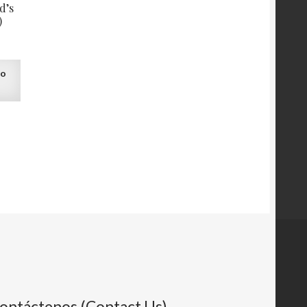
d’s
)
to
ontáctenos (Contact Us)