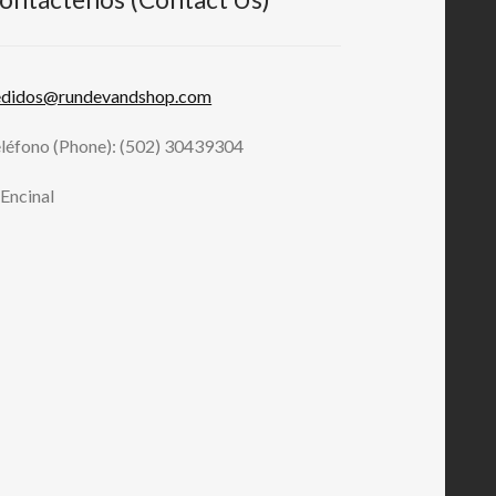
edidos@rundevandshop.com
léfono (Phone): (502) 30439304
 Encinal