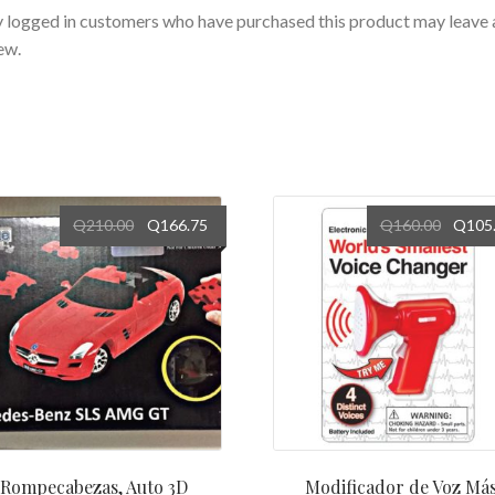
 logged in customers who have purchased this product may leave 
ew.
Q
210.00
Q
166.75
Q
160.00
Q
105
Rompecabezas, Auto 3D
Modificador de Voz Má