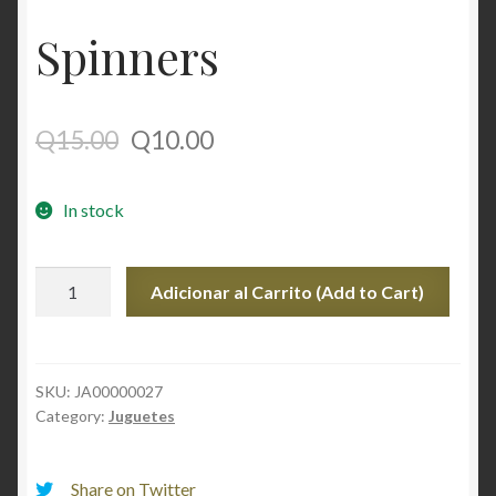
Spinners
Q
15.00
Q
10.00
In stock
Spinners
Adicionar al Carrito (Add to Cart)
quantity
SKU:
JA00000027
Category:
Juguetes
Share on Twitter