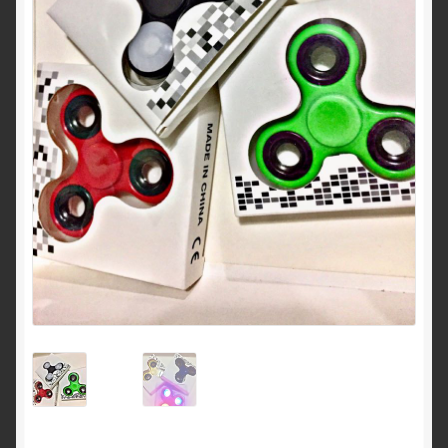
Contacto
Login
Maletines deportivos, figurines, juguetes, Guatemala
Política de Privacidad
Quienes somos?
Register (Registrarse)
Shop
Términos y condiciones