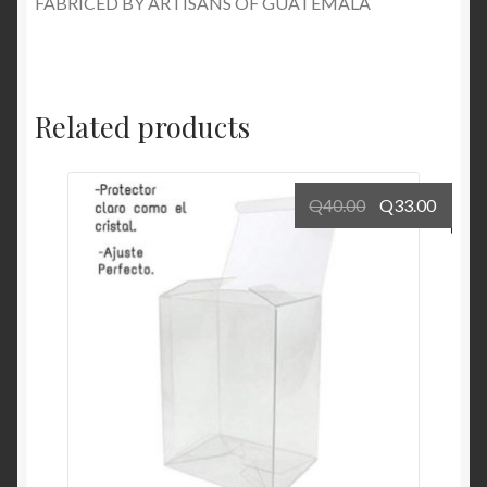
FABRICED BY ARTISANS OF GUATEMALA
Related products
Q
40.00
Q
33.00