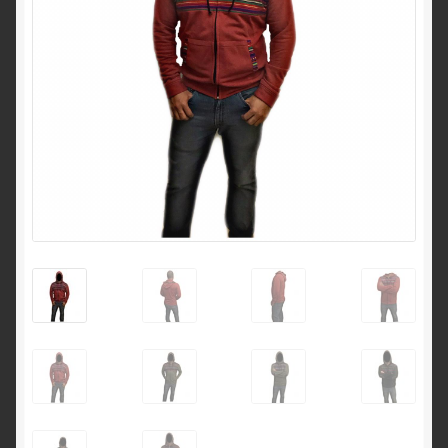
Contacto
Login
Maletines deportivos, figurines, juguetes, Guatemala
Política de Privacidad
Quienes somos?
Register (Registrarse)
Shop
Términos y condiciones