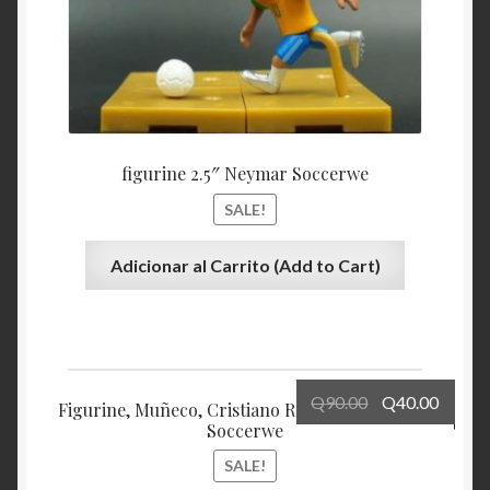
figurine 2.5″ Neymar Soccerwe
SALE!
Adicionar al Carrito (Add to Cart)
Q
90.00
Q
40.00
Figurine, Muñeco, Cristiano Ronaldo, Juventus,
Soccerwe
SALE!