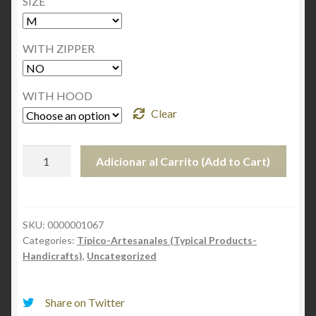
SIZE
WITH ZIPPER
WITH HOOD
Clear
TYPICAL
Adicionar al Carrito (Add to Cart)
HOODIE,
OOXLAJUN
FROM
GUATEMALA
SKU:
0000001067
Categories:
Típico-Artesanales (Typical Products-
quantity
Handicrafts)
,
Uncategorized
Share on Twitter