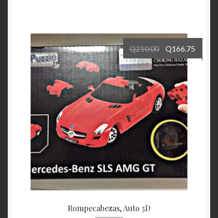
Q
210.00
Q
166.75
Rompecabezas, Auto 3D