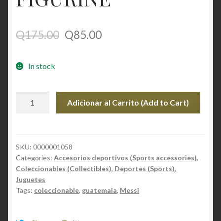
Q
175.00
Q
85.00
In stock
THIAGO
Adicionar al Carrito (Add to Cart)
SILVA
PSG
FIGURINE
quantity
SKU:
0000001058
Categories:
Accesorios deportivos (Sports accessories)
,
Coleccionables (Collectibles)
,
Deportes (Sports)
,
Juguetes
Tags:
coleccionable
,
guatemala
,
Messi