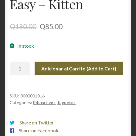
Easy – Kitten
Q
180.00
Q
85.00
In stock
Decoupage
Adicionar al Carrito (Add to Cart)
Made
Easy
-
Kitten
SKU:
0000001016
Categories:
Educativos
,
Juguetes
quantity
Share on Twitter
Share on Facebook