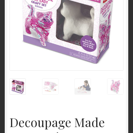
Contacto
Login
Maletines deportivos, figurines, juguetes, Guatemala
Política de Privacidad
Quienes somos?
Register (Registrarse)
Shop
Términos y condiciones
Decoupage Made