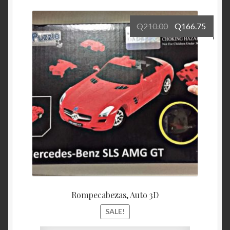
Q
210.00
Q
166.75
Rompecabezas, Auto 3D
SALE!