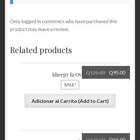
Only logged in customers who have purchased this
product may leave a review.
Related products
Q
125.00
Q
95.00
Sheepy la Oveja
SALE!
Adicionar al Carrito (Add to Cart)
Q
125.00
Q
65.00