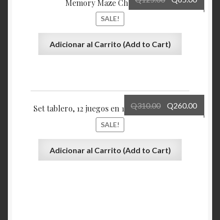
Memory Maze Challenge
SALE!
Adicionar al Carrito (Add to Cart)
Q
310.00
Q
260.00
Set tablero, 12 juegos en 1 (Juegos de Mesa)
SALE!
Adicionar al Carrito (Add to Cart)