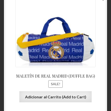
Contacto
Login
Maletines deportivos, figurines, juguetes, Guatemala
Política de Privacidad
Quienes somos?
Register (Registrarse)
MALETÍN DE REAL MADRID (DUFFLE BAG)
Shop
SALE!
Términos y condiciones
Adicionar al Carrito (Add to Cart)